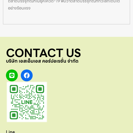
ตลาดบรรจุภัณฑ์ในยุคโควิด-19 พบว่าตลาดบรรจุภัณฑ์ทั่วโลกเติบโต
อย่างร้อนแรง
CONTACT US
บริษัท เอสเอ็มเอส คอร์ปอเรชั่น จำกัด
Line